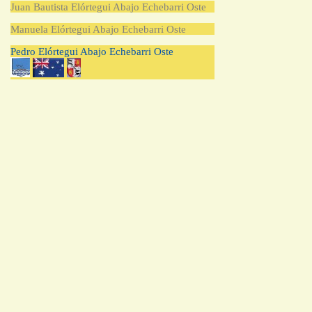
Juan Bautista Elórtegui Abajo Echebarri Oste
Manuela Elórtegui Abajo Echebarri Oste
Pedro Elórtegui Abajo Echebarri Oste