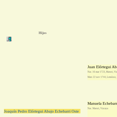
Hijos
Juan Elórtegui Ab
Nac. 16 mar 1723, Maruri, Vi
Matr. 22 nov 1744, Lemóniz,
Manuela Echebarr
Nac. Maruri, Vizcaya
Joaquín Pedro Elórtegui Abajo Echebarri Oste