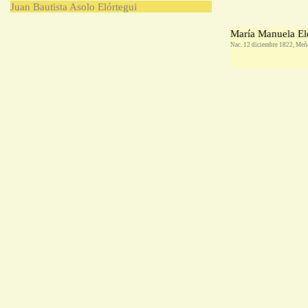
Juan Bautista Asolo Elórtegui
María Manuela El
Nac. 12 diciembre 1822, Meñ